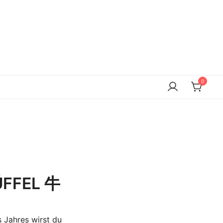
0
ÜFFEL 牛
s Jahres wirst du