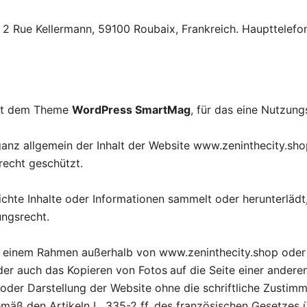
n 2 Rue Kellermann, 59100 Roubaix, Frankreich. Haupttelef
cht dem Theme
WordPress SmartMag
, für das eine Nutzun
 ganz allgemein der Inhalt der Website www.zeninthecity.sh
echt geschützt.
ichte Inhalte oder Informationen sammelt oder herunterlädt,
ungsrecht.
in einem Rahmen außerhalb von www.zeninthecity.shop oder 
der auch das Kopieren von Fotos
auf die Seite einer andere
ng oder Darstellung der Website ohne die schriftliche Zust
emäß den Artikeln L. 335-2 ff. des französischen Gesetzes 