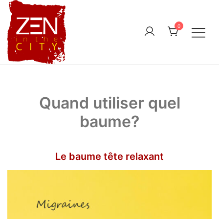
Skip
to
0
content
Quand utiliser quel
baume?
Le baume tête relaxant