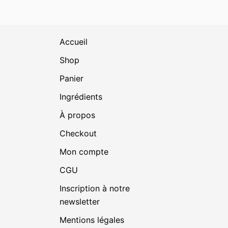
initial
actuel
était :
est :
€ 39.70.
€ 30.00.
Accueil
Shop
Panier
Ingrédients
À propos
Checkout
Mon compte
CGU
Inscription à notre
newsletter
Mentions légales