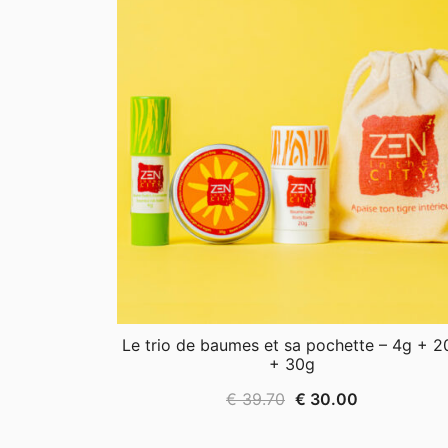
Le trio de baumes et sa pochette – 4g + 2
+ 30g
Le
Le
€
39.70
€
30.00
prix
prix