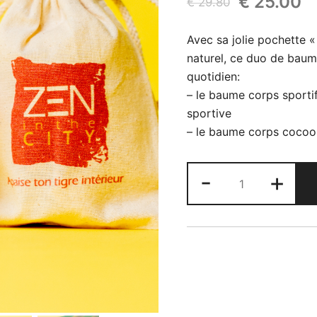
Le
L
€
25.00
€
29.80
prix
pr
Avec sa jolie pochette «
initial
a
naturel, ce duo de baum
quotidien:
était :
es
– le baume corps sport
€ 29.80.
€
sportive
– le baume corps cocoo
quantité
-
+
de
Le
duo
de
baumes
corps
et