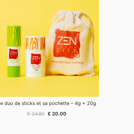
e duo de sticks et sa pochette – 4g + 20g
Le
Le
€
24.80
€
20.00
prix
prix
initial
actuel