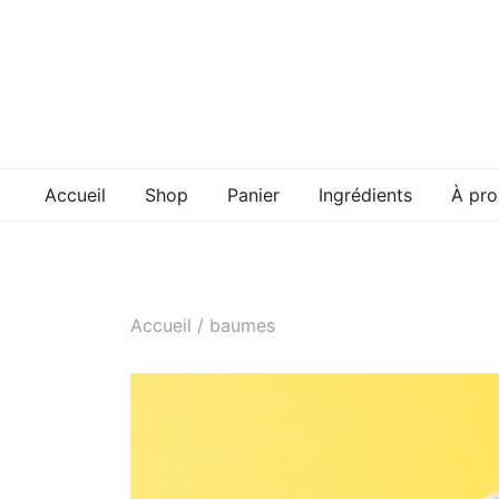
Skip
to
content
Accueil
Shop
Panier
Ingrédients
À pr
Accueil
/
baumes