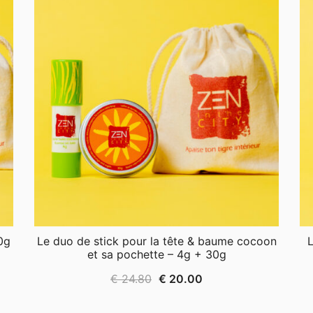
0g
Le duo de stick pour la tête & baume cocoon
L
et sa pochette – 4g + 30g
Le
Le
€
24.80
€
20.00
prix
prix