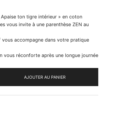
e
ix
 Apaise ton tigre intérieur » en coton
ctuel
es vous invite à une parenthèse ZEN au
t :
if vous accompagne dans votre pratique
 25.00.
n vous réconforte après une longue journée
AJOUTER AU PANIER