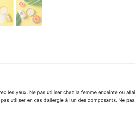
sa
pochette
-
20g
+
30g
vec les yeux. Ne pas utiliser chez la femme enceinte ou alla
s utiliser en cas d’allergie à l’un des composants. Ne pa